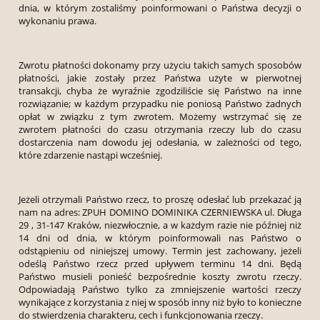
dnia, w którym zostaliśmy poinformowani o Państwa decyzji o
wykonaniu prawa.
Zwrotu płatności dokonamy przy użyciu takich samych sposobów
płatności, jakie zostały przez Państwa użyte w pierwotnej
transakcji, chyba że wyraźnie zgodziliście się Państwo na inne
rozwiązanie; w każdym przypadku nie poniosą Państwo żadnych
opłat w związku z tym zwrotem. Możemy wstrzymać się ze
zwrotem płatności do czasu otrzymania rzeczy lub do czasu
dostarczenia nam dowodu jej odesłania, w zależności od tego,
które zdarzenie nastąpi wcześniej.
Jeżeli otrzymali Państwo rzecz, to proszę odesłać lub przekazać ją
nam na adres: ZPUH DOMINO DOMINIKA CZERNIEWSKA ul. Długa
29 , 31-147 Kraków, niezwłocznie, a w każdym razie nie później niż
14 dni od dnia, w którym poinformowali nas Państwo o
odstąpieniu od niniejszej umowy. Termin jest zachowany, jeżeli
odeślą Państwo rzecz przed upływem terminu 14 dni. Będą
Państwo musieli ponieść bezpośrednie koszty zwrotu rzeczy.
Odpowiadają Państwo tylko za zmniejszenie wartości rzeczy
wynikające z korzystania z niej w sposób inny niż było to konieczne
do stwierdzenia charakteru, cech i funkcjonowania rzeczy.