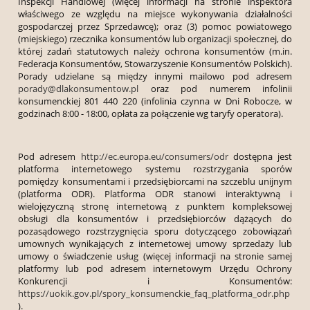
Inspekcji Handlowej (więcej informacji na stronie inspektora
właściwego ze względu na miejsce wykonywania działalności
gospodarczej przez Sprzedawcę); oraz (3) pomoc powiatowego
(miejskiego) rzecznika konsumentów lub organizacji społecznej, do
której zadań statutowych należy ochrona konsumentów (m.in.
Federacja Konsumentów, Stowarzyszenie Konsumentów Polskich).
Porady udzielane są między innymi mailowo pod adresem
porady@dlakonsumentow.pl
oraz pod numerem infolinii
konsumenckiej 801 440 220 (infolinia czynna w Dni Robocze, w
godzinach 8:00 - 18:00, opłata za połączenie wg taryfy operatora).
Pod adresem
http://ec.europa.eu/consumers/odr
dostępna jest
platforma internetowego systemu rozstrzygania sporów
pomiędzy konsumentami i przedsiębiorcami na szczeblu unijnym
(platforma ODR). Platforma ODR stanowi interaktywną i
wielojęzyczną stronę internetową z punktem kompleksowej
obsługi dla konsumentów i przedsiębiorców dążących do
pozasądowego rozstrzygnięcia sporu dotyczącego zobowiązań
umownych wynikających z internetowej umowy sprzedaży lub
umowy o świadczenie usług (więcej informacji na stronie samej
platformy lub pod adresem internetowym Urzędu Ochrony
Konkurencji i Konsumentów:
https://uokik.gov.pl/spory_konsumenckie_faq_platforma_odr.php
).