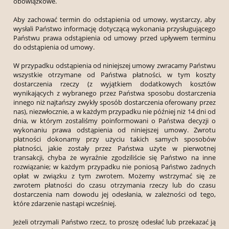
obowiązkowe.
Aby zachować termin do odstąpienia od umowy, wystarczy, aby
wysłali Państwo informację dotyczącą wykonania przysługującego
Państwu prawa odstąpienia od umowy przed upływem terminu
do odstąpienia od umowy.
W przypadku odstąpienia od niniejszej umowy zwracamy Państwu
wszystkie otrzymane od Państwa płatności, w tym koszty
dostarczenia rzeczy (z wyjątkiem dodatkowych kosztów
wynikających z wybranego przez Państwa sposobu dostarczenia
innego niż najtańszy zwykły sposób dostarczenia oferowany przez
nas), niezwłocznie, a w każdym przypadku nie później niż 14 dni od
dnia, w którym zostaliśmy poinformowani o Państwa decyzji o
wykonaniu prawa odstąpienia od niniejszej umowy. Zwrotu
płatności dokonamy przy użyciu takich samych sposobów
płatności, jakie zostały przez Państwa użyte w pierwotnej
transakcji, chyba że wyraźnie zgodziliście się Państwo na inne
rozwiązanie; w każdym przypadku nie poniosą Państwo żadnych
opłat w związku z tym zwrotem. Możemy wstrzymać się ze
zwrotem płatności do czasu otrzymania rzeczy lub do czasu
dostarczenia nam dowodu jej odesłania, w zależności od tego,
które zdarzenie nastąpi wcześniej.
Jeżeli otrzymali Państwo rzecz, to proszę odesłać lub przekazać ją