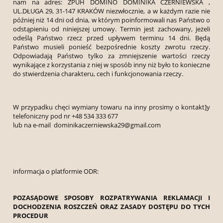
nam na adres: ZPUH DOMINO DOMINIKA CZERNIEWSKA ,
UL.DŁUGA 29, 31-147 KRAKÓW niezwłocznie, a w każdym razie nie
później niż 14 dni od dnia, w którym poinformowali nas Państwo o
odstąpieniu od niniejszej umowy. Termin jest zachowany, jeżeli
odeślą Państwo rzecz przed upływem terminu 14 dni. Będą
Państwo musieli ponieść bezpośrednie koszty zwrotu rzeczy.
Odpowiadają Państwo tylko za zmniejszenie wartości rzeczy
wynikające z korzystania z niej w sposób inny niż było to konieczne
do stwierdzenia charakteru, cech i funkcjonowania rzeczy.
W przypadku chęci wymiany towaru na inny prosimy o kontakt]y
telefoniczny pod nr +48 534 333 677
lub na e-mail dominikaczerniewska29@gmail.com
informacja o platformie ODR:
POZASĄDOWE SPOSOBY ROZPATRYWANIA REKLAMACJI I
DOCHODZENIA ROSZCZEŃ ORAZ ZASADY DOSTĘPU DO TYCH
PROCEDUR