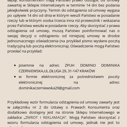
zawartej w Sklepie Internetowym w terminie 14 dni bez podania
jakiejkolwiek przyczyny. Termin do odstąpienia od umowy wygasa
po upływie 14 dni od dnia w którym weszli Państwo w posiadanie
rzeczy lub w którym osoba trzecia inna niż przewoźnik i wskazana
przez Państwa weszła w posiadanie rzeczy. Aby skorzystać z prawa
odstąpienia od umowy, muszą Państwo poinformować nas o
swojej decyzji o odstąpieniu od niniejszej umowy w drodze
jednoznacznego oświadczenia (na przykład pismo wysłane pocztą
tradycyjną lub pocztą elektroniczną). Oświadczenie mogą Państwo
przesłać na przykład:
pisemnie na adres: ZPUH DOMINO DOMINIKA
CZERNIEWSKA,UL.DŁUGA 29, 31-147 KRAKÓW
w formie elektronicznej za pośrednictwem poczty
elektronicznej na adres:
dominikaczerniewska29@gmail.com
Przykładowy wzór formularza odstąpienia od umowy zawarty jest
w załączniku nr 2 do Ustawy o Prawach Konsumenta oraz
dodatkowo dostępny jest na stronie Sklepu Internetowego w
zakładce „
ZWROT I REKLAMACJA
”. Mogą Państwo skorzystać z
wzoru formularza odstąpienia od umowy, jednak nie jest to