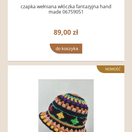
czapka wełniana włóczka fantazyjna hand
made 06759051
89,00 zł
do koszyka
NOWOŚĆ