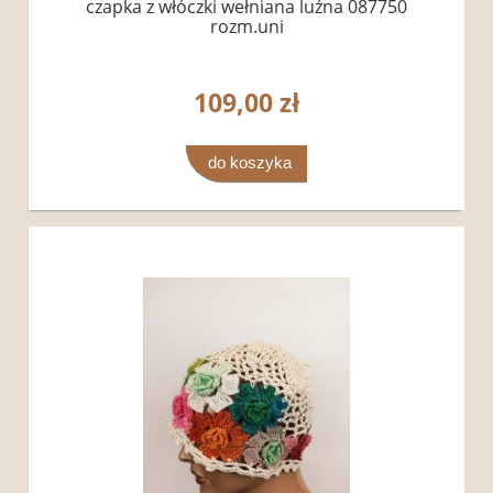
czapka z włóczki wełniana luźna 087750
rozm.uni
109,00 zł
do koszyka