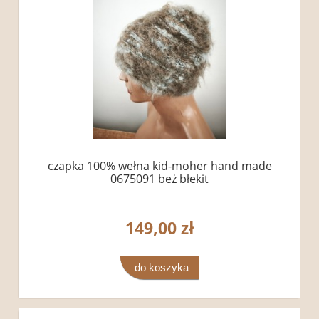
czapka 100% wełna kid-moher hand made
0675091 beż błekit
149,00 zł
do koszyka