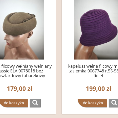
 filcowy wełniany wełniany
kapelusz wełna filcowy mi
lassic ELA 0078018 beż
tasiemka 0067748 r.56-5
sztardowy tabaczkowy
fiolet
179,00 zł
199,00 zł
do koszyka
do koszyka