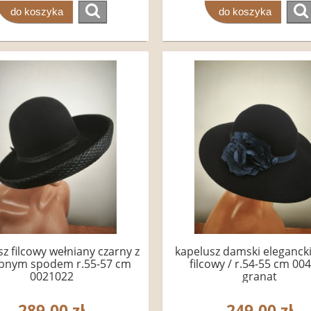
do koszyka
do koszyka
z filcowy wełniany czarny z
kapelusz damski eleganck
bnym spodem r.55-57 cm
filcowy / r.54-55 cm 00
0021022
granat
289,00 zł
249,00 zł