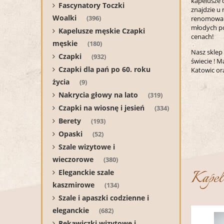
kapelusze 
Fascynatory Toczki
znajdzie u
Woalki
(396)
renomowany
młodych po
Kapelusze męskie Czapki
cenach!
męskie
(180)
Nasz sklep
Czapki
(932)
świecie ! M
Czapki dla pań po 60. roku
Katowic or
życia
(9)
Nakrycia głowy na lato
(319)
Czapki na wiosnę i jesień
(334)
Berety
(193)
Opaski
(52)
Szale wizytowe i
wieczorowe
(380)
Kapel
Eleganckie szale
kaszmirowe
(134)
Szale i apaszki codzienne i
eleganckie
(682)
Rękawiczki wizytowe i