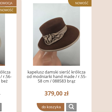
ROMOCJA
NOWOŚĆ
NOWOŚĆ
ólicza
kapelusz damski sierść królicza
 r.56-
od modniarki hand made / r.55-
 beż
58 cm / 088583 brąz
379,00 zł
ł
do koszyka