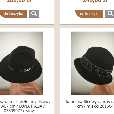
do koszyka
do koszyka
sz damski wełniany filcowy
kapelusz filcowy czarny r
.53-57 cm / LUNA ITALIA /
cm / miękki 201664
07809977 czany