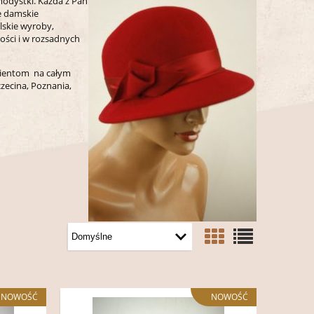
odystki. Każda z Pań
e damskie
lskie wyroby,
ości i w rozsadnych
Klientom na całym
czecina, Poznania,
NOWOŚĆ
NOWOŚĆ