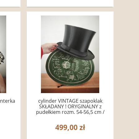
anterka
cylinder VINTAGE szapoklak
SKŁADANY ! ORYGINALNY z
pudełkiem rozm. 54-56,5 cm /
00655510 butikdominiki.pl
499,00 zł