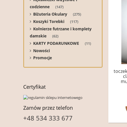
codzienne
(147)
Biżuteria Okulary
(275)
Koszyki Torebki
(117)
Kołnierze futrzane i komplety
damskie
(62)
KARTY PODARUNKOWE
(11)
Nowości
Promocje
toczek
c
mu
Certyfikat
Zamów przez telefon
+48 534 333 677