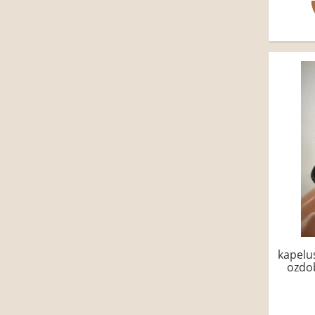
kapelus
ozdo