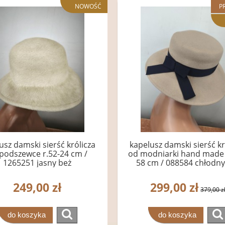
NOWOŚĆ
P
usz damski sierść królicza
kapelusz damski sierść kr
podszewce r.52-24 cm /
od modniarki hand made /
1265251 jasny beż
58 cm / 088584 chłodny
przecena
249,00 zł
299,00 zł
379,00 z
do koszyka
do koszyka