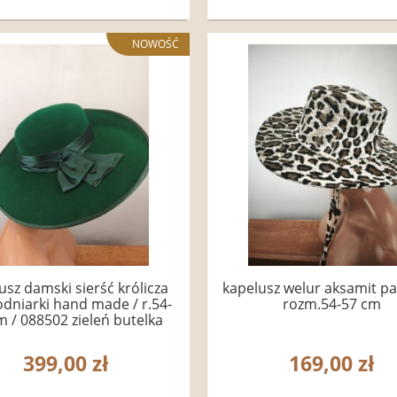
NOWOŚĆ
usz damski sierść królicza
kapelusz welur aksamit p
dniarki hand made / r.54-
rozm.54-57 cm
m / 088502 zieleń butelka
399,00 zł
169,00 zł