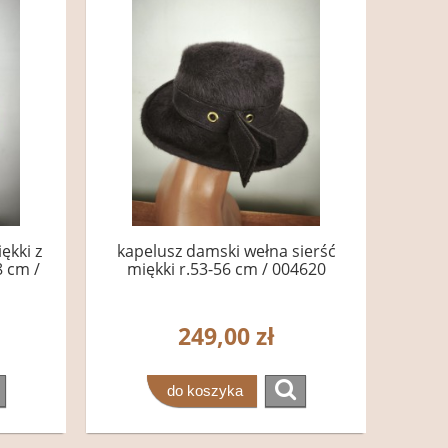
ękki z
kapelusz damski wełna sierść
8 cm /
miękki r.53-56 cm / 004620
249,00 zł
do koszyka