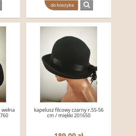
do koszyka
i wełna
kapelusz filcowy czarny r.55-56
4760
cm / miękki 201650
189,00 zł