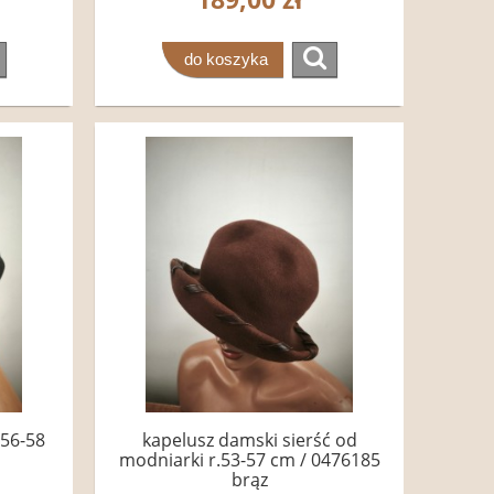
do koszyka
.56-58
kapelusz damski sierść od
modniarki r.53-57 cm / 0476185
brąz