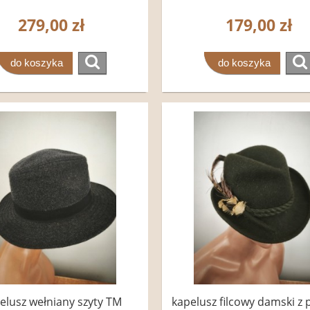
279,00 zł
179,00 zł
do koszyka
do koszyka
elusz wełniany szyty TM
kapelusz filcowy damski z 