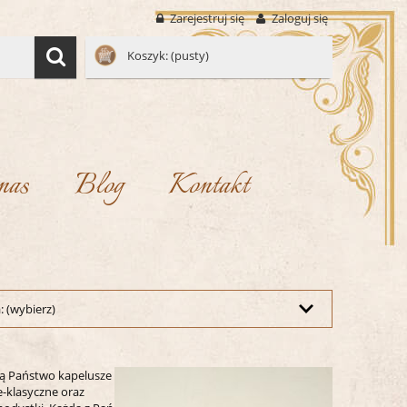
Zarejestruj się
Zaloguj się
Koszyk:
(pusty)
nas
Blog
Kontakt
 (wybierz)
dą Państwo kapelusze
e-klasyczne oraz