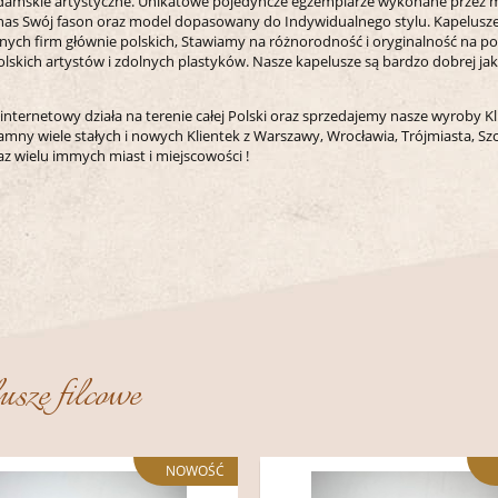
damskie artystyczne. Unikatowe pojedyncze egzemplarze wykonane przez m
 nas Swój fason oraz model dopasowany do Indywidualnego stylu. Kapelusz
ch firm głównie polskich, Stawiamy na różnorodność i oryginalność na po
lskich artystów i zdolnych plastyków. Nasze kapelusze są bardzo dobrej jak
 internetowy działa na terenie całej Polski oraz sprzedajemy nasze wyroby 
amny wiele stałych i nowych Klientek z Warszawy, Wrocławia, Trójmiasta, Sz
az wielu immych miast i miejscowości !
usze filcowe
NOWOŚĆ