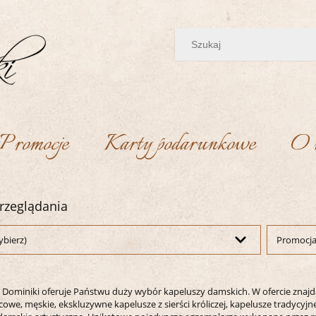
Promocje
Karty podarunkowe
O 
rzeglądania
ybierz)
Promocja:
k Dominiki oferuje Państwu duży wybór kapeluszy damskich. W ofercie znaj
cowe, męskie, ekskluzywne kapelusze z sierści króliczej, kapelusze tradycyjn