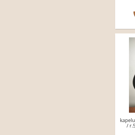
kapelu
/ r