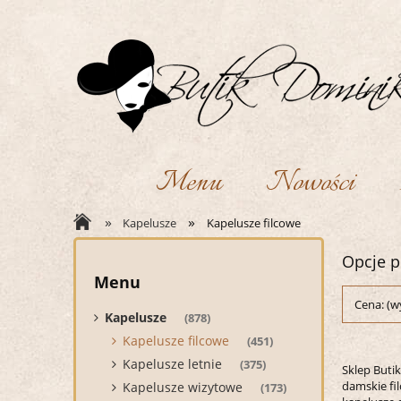
Menu
Nowości
»
»
Kapelusze
Kapelusze filcowe
Opcje p
Menu
Cena: (w
Kapelusze
(878)
Kapelusze filcowe
(451)
Kapelusze letnie
(375)
Sklep Buti
damskie fil
Kapelusze wizytowe
(173)