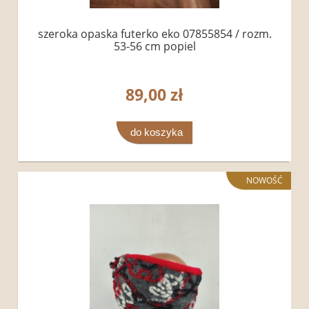
szeroka opaska futerko eko 07855854 / rozm.
53-56 cm popiel
89,00 zł
do koszyka
NOWOŚĆ