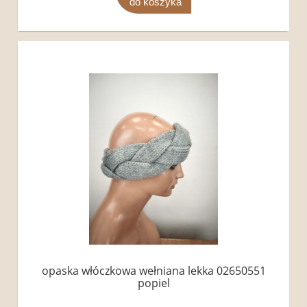
do koszyka
opaska włóczkowa wełniana lekka 02650551
popiel