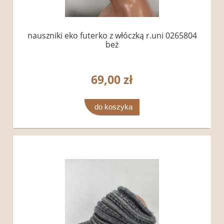
nauszniki eko futerko z włóczką r.uni 0265804
beż
69,00 zł
do koszyka