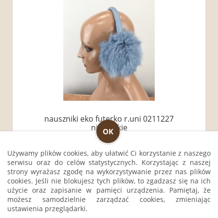
nauszniki eko futerko r.uni 0211227
niebieskie
OK
Używamy plików cookies, aby ułatwić Ci korzystanie z naszego
59,00 zł
serwisu oraz do celów statystycznych. Korzystając z naszej
strony wyrażasz zgodę na wykorzystywanie przez nas plików
cookies. Jeśli nie blokujesz tych plików, to zgadzasz się na ich
do koszyka
użycie oraz zapisanie w pamięci urządzenia. Pamiętaj, że
możesz samodzielnie zarządzać cookies, zmieniając
ustawienia przeglądarki.