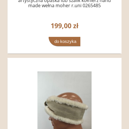
artystyczna opaska lub szalik kołnierz hand
made wełna moher r.uni 0265485
199,00 zł
do koszyka