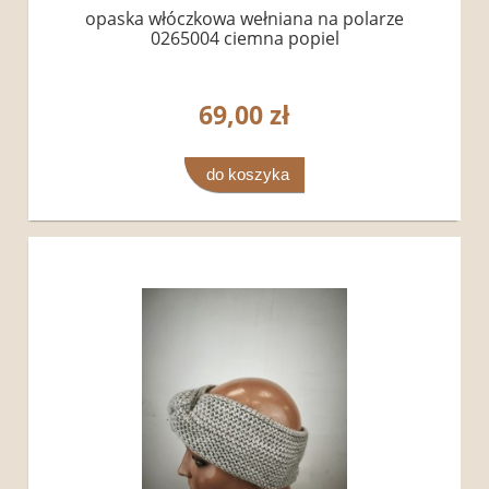
opaska włóczkowa wełniana na polarze
0265004 ciemna popiel
69,00 zł
do koszyka