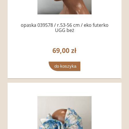
opaska 039578 / r.53-56 cm / eko futerko
UGG beż
69,00 zł
do koszyka