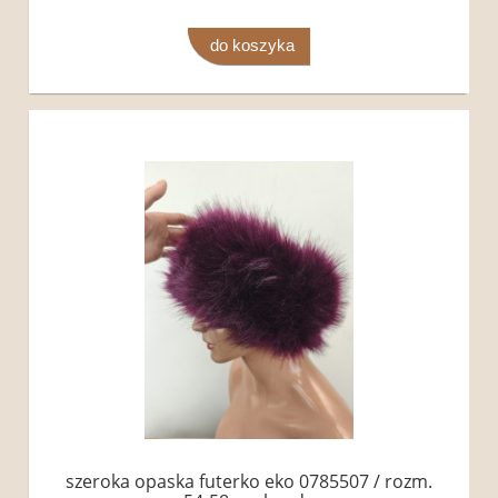
do koszyka
szeroka opaska futerko eko 0785507 / rozm.