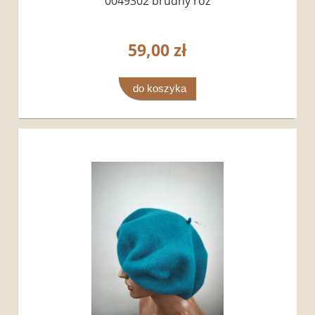
0049302 brudny róz
59,00 zł
do koszyka