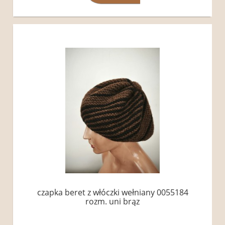
czapka beret z włóczki wełniany 0055184
rozm. uni brąz