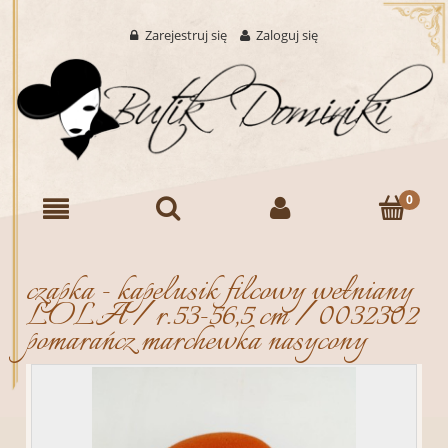
Zarejestruj się
Zaloguj się
czapka - kapelusik filcowy wełniany
LOLA / r.53-56,5 cm / 0032302
pomarańcz marchewka nasycony