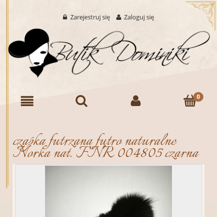
Zarejestruj się
Zaloguj się
czapka futrzana futro naturalne
Norka nat. FNR 004805 czarna