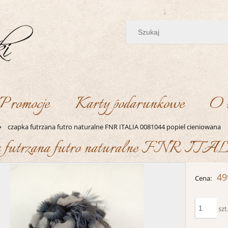
Promocje
Karty podarunkowe
O 
»
czapka futrzana futro naturalne FNR ITALIA 0081044 popiel cieniowana
a futrzana futro naturalne FNR ITAL
49
Cena:
szt