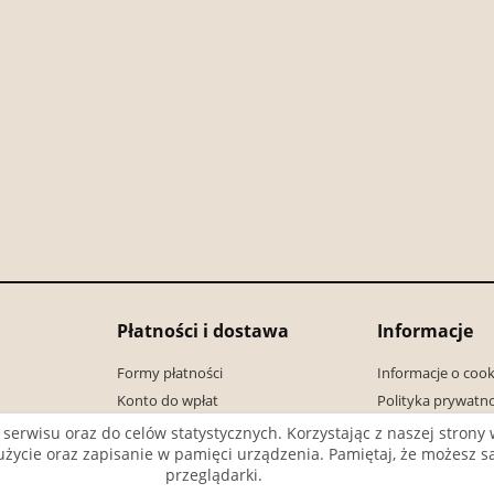
Płatności i dostawa
Informacje
Formy płatności
Informacje o cook
Konto do wpłat
Polityka prywatno
Czas realizacji zamówienia
Jak zamawiać?
 serwisu oraz do celów statystycznych. Korzystając z naszej stron
ch użycie oraz zapisanie w pamięci urządzenia. Pamiętaj, że możesz
przeglądarki.
Sklep internetowy Shoper.pl