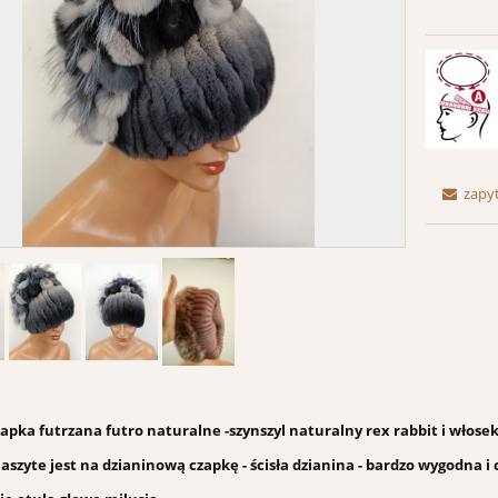
zapy
apka futrzana futro naturalne -szynszyl naturalny rex rabbit i włosek
aszyte jest na dzianinową czapkę - ścisła dzianina - bardzo wygodna i