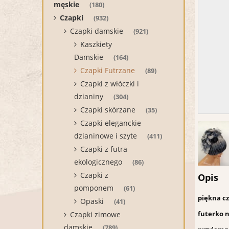
męskie
(180)
Czapki
(932)
Czapki damskie
(921)
Kaszkiety
Damskie
(164)
Czapki Futrzane
(89)
Czapki z włóczki i
dzianiny
(304)
Czapki skórzane
(35)
Czapki eleganckie
dzianinowe i szyte
(411)
Czapki z futra
ekologicznego
(86)
Czapki z
Opis
pomponem
(61)
piękna cz
Opaski
(41)
futerko n
Czapki zimowe
damskie
(789)