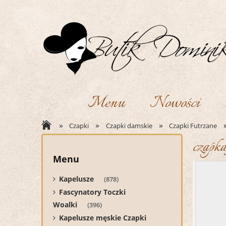
Menu
Nowości
»
»
»
Czapki
Czapki damskie
Czapki Futrzane
czapk
Menu
Kapelusze
(878)
Fascynatory Toczki
Woalki
(396)
Kapelusze męskie Czapki