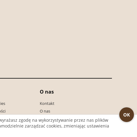
O nas
ies
Kontakt
ści
O nas
OK
Odwiedź nas na Facebooku
y wyrażasz zgodę na wykorzystywanie przez nas plików
 samodzielnie zarządzać cookies, zmieniając ustawienia