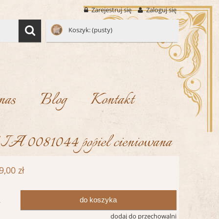
Zarejestruj się
Zaloguj się
Koszyk:
(pusty)
nas
Blog
Kontakt
IA 0081044 popiel cieniowana
9,00 zł
do koszyka
.
dodaj do przechowalni