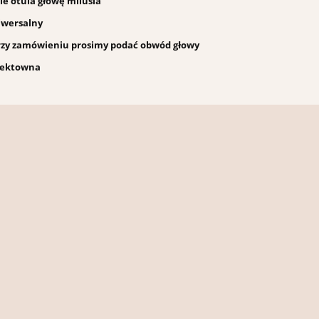
e otula głowę milusia
iwersalny
rzy zamówieniu prosimy podać obwód głowy
fektowna