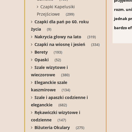
przyjemni
Czapki Kapelusiki
rozm. un
Przejściowe
(299)
jednak p
Czapki dla pań po 60. roku
bardzo e
życia
(9)
Nakrycia głowy na lato
(319)
Czapki na wiosnę i jesień
(334)
Berety
(193)
Opaski
(52)
Szale wizytowe i
wieczorowe
(380)
Eleganckie szale
kaszmirowe
(134)
Szale i apaszki codzienne i
eleganckie
(682)
Rękawiczki wizytowe i
codzienne
(147)
Biżuteria Okulary
(275)