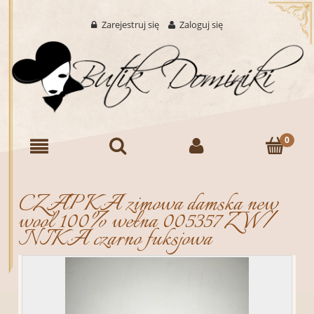
Zarejestruj się
Zaloguj się
CZAPKA zimowa damska new
wool 100% wełna 005357 ZW/
NIKA czarno fuksjowa