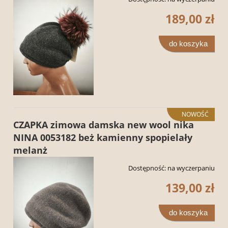
189,00 zł
do koszyka
NOWOŚĆ
CZAPKA zimowa damska new wool nika
NINA 0053182 beż kamienny spopielały
melanż
Dostępność:
na wyczerpaniu
139,00 zł
do koszyka