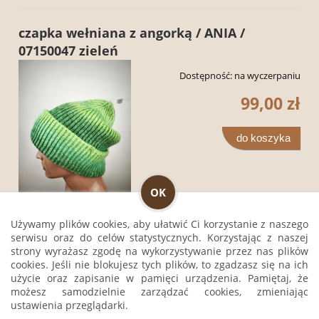
czapka wełniana z angorką / ANIA /
07150047 zieleń
Dostępność:
na wyczerpaniu
99,00 zł
do koszyka
OK
Używamy plików cookies, aby ułatwić Ci korzystanie z naszego
serwisu oraz do celów statystycznych. Korzystając z naszej
lekka czapka z angory turban 1036010 biało
strony wyrażasz zgodę na wykorzystywanie przez nas plików
cookies. Jeśli nie blokujesz tych plików, to zgadzasz się na ich
czarny
użycie oraz zapisanie w pamięci urządzenia. Pamiętaj, że
możesz samodzielnie zarządzać cookies, zmieniając
Dostępność:
na wyczerpaniu
ustawienia przeglądarki.