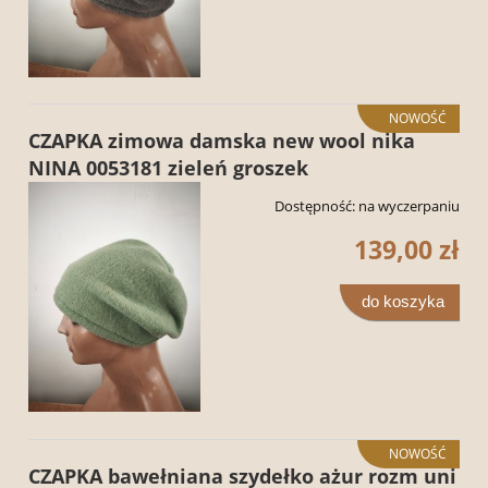
NOWOŚĆ
CZAPKA zimowa damska new wool nika
NINA 0053181 zieleń groszek
Dostępność:
na wyczerpaniu
139,00 zł
do koszyka
NOWOŚĆ
CZAPKA bawełniana szydełko ażur rozm uni