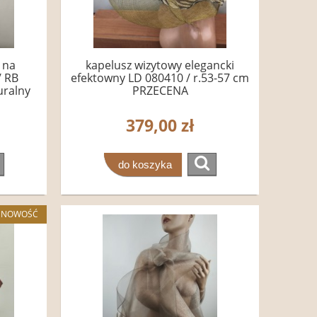
 na
kapelusz wizytowy elegancki
/ RB
efektowny LD 080410 / r.53-57 cm
uralny
PRZECENA
379,00 zł
do koszyka
NOWOŚĆ