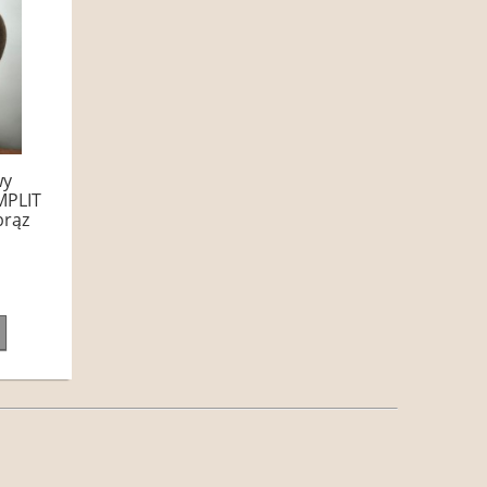
wy
MPLIT
brąz