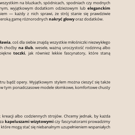
de wszystkim na bluzkach, spódnicach, spodniach czy modnych
dobranym, wyjątkowym dodatkom odzieżowym lub
eleganckim
m — każdy z nich sprawi, że strój stanie się prawdziwie
c szeroką gamę różnorodnych
nakryć głowy
oraz dodatków.
ławia
, coś dla siebie znajdą wszystkie miłośniczki niezwykłego
ch choćby
na ślub
, wesele, ważną uroczystość rodzinną albo
 piękne
toczki
, jak również lekkie fascynatory, które staną
eatru bądź opery. Wyjątkowym stylem można cieszyć się także
, w tym ponadczasowe modele słomkowe, komfortowe chusty
 kreacji albo codziennych strojów. Chcemy jednak, by każda
oza
kapeluszami wizytowymi
czy fascynatorami prowadzimy
, które mogą stać się niebanalnym uzupełnieniem wspaniałych