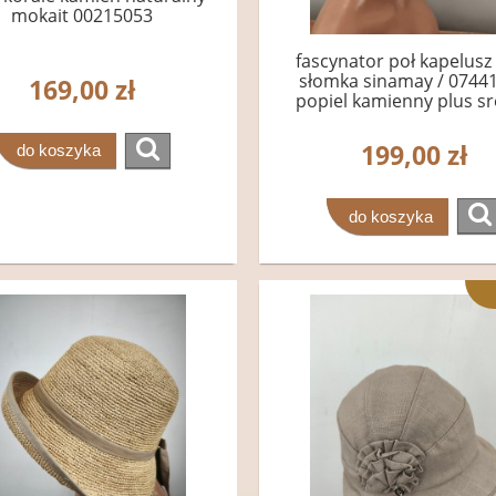
mokait 00215053
fascynator poł kapelusz 
słomka sinamay / 07441
169,00 zł
popiel kamienny plus s
199,00 zł
do koszyka
do koszyka