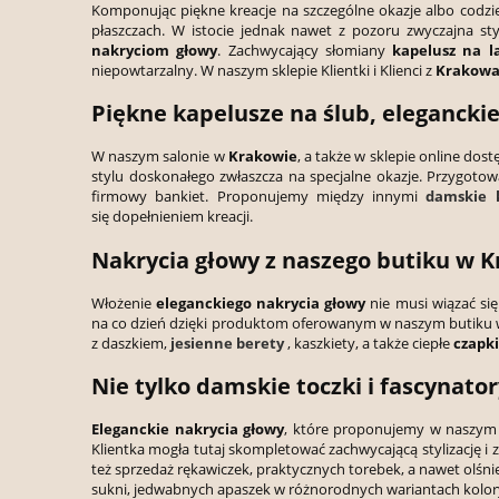
Komponując piękne kreacje na szczególne okazje albo codzie
płaszczach. W istocie jednak nawet z pozoru zwyczajna 
nakryciom głowy
. Zachwycający słomiany
kapelusz na l
niepowtarzalny. W naszym sklepie Klientki i Klienci z
Krakow
Piękne kapelusze na ślub, eleganckie
W naszym salonie w
Krakowie
, a także w sklepie online dos
stylu doskonałego zwłaszcza na specjalne okazje. Przygo
firmowy bankiet. Proponujemy między innymi
damskie 
się dopełnieniem kreacji.
Nakrycia głowy z naszego butiku w K
Włożenie
eleganckiego nakrycia głowy
nie musi wiązać si
na co dzień dzięki produktom oferowanym w naszym butiku
z daszkiem,
jesienne
berety
, kaszkiety, a także ciepłe
czapki
Nie tylko damskie toczki i fascynato
Eleganckie nakrycia głowy
, które proponujemy w naszym b
Klientka mogła tutaj skompletować zachwycającą stylizację i
też sprzedaż rękawiczek, praktycznych torebek, a nawet olśni
sukni, jedwabnych apaszek w różnorodnych wariantach kolor