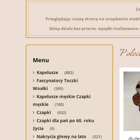
Za
Przeglądając naszą stronę na urządzeniu mobi
Sklep działa bez przerw, wysyłki realizowane
Polec
Menu
Kapelusze
(882)
Fascynatory Toczki
Woalki
(395)
Kapelusze męskie Czapki
męskie
(180)
Czapki
(932)
Czapki dla pań po 60. roku
życia
(9)
Nakrycia głowy na lato
(321)
duże