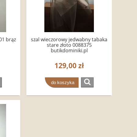
01 brąz
szal wieczorowy jedwabny tabaka
stare złoto 0088375
butikdominiki.pl
129,00 zł
do koszyka