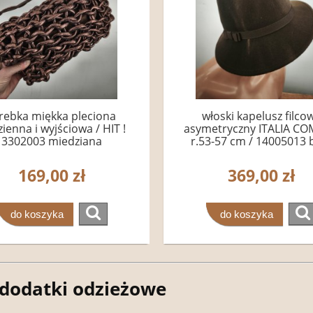
rebka miękka pleciona
włoski kapelusz filco
ienna i wyjściowa / HIT !
asymetryczny ITALIA CO
3302003 miedziana
r.53-57 cm / 14005013 
cieniowany
169,00 zł
369,00 zł
do koszyka
do koszyka
 dodatki odzieżowe