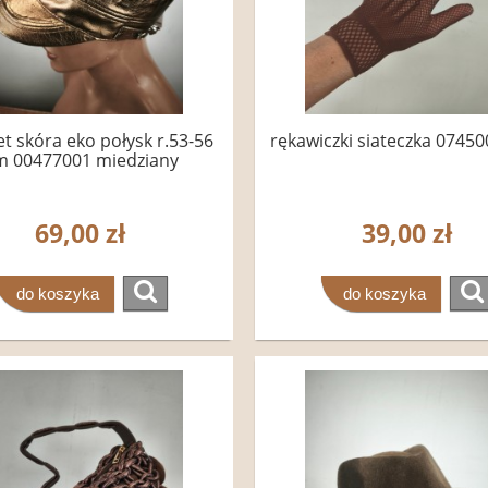
et skóra eko połysk r.53-56
rękawiczki siateczka 07450
m 00477001 miedziany
69,00 zł
39,00 zł
do koszyka
do koszyka