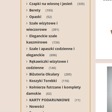
Czapki na wiosnę i jesień
(335)
Berety
(193)
Opaski
(52)
Szale wizytowe i
wieczorowe
(391)
Eleganckie szale
kaszmirowe
(134)
Szale i apaszki codzienne i
eleganckie
(696)
Rękawiczki wizytowe i
codzienne
(146)
Biżuteria Okulary
(285)
Koszyki Torebki
(116)
Kołnierze futrzane i komplety
damskie
(62)
KARTY PODARUNKOWE
(11)
Nowości