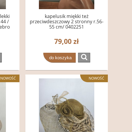
lekki
kapelusik miękki też
44 /
przeciwdeszczowy 2 stronny r.56-
rebro
55 cm/ 0402251
79,00 zł
do koszyka
NOWOŚĆ
NOWOŚĆ