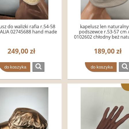
sz do walizki rafia r.54-58
kapelusz len naturalny
TALIA 02745688 hand made
podszewce r.53-57 cm 
0102602 chłodny beż nat
249,00 zł
189,00 zł
do koszyka
do koszyka