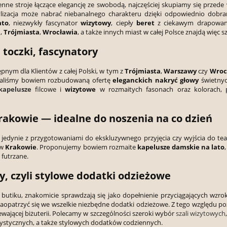
nne stroje łączące elegancję ze swobodą, najczęściej skupiamy się prze
stylizacja może nabrać niebanalnego charakteru dzięki odpowiednio 
ato
, niezwykły fascynator
wizytowy
, ciepły
beret
z ciekawym drapowanie
a
,
Trójmiasta
,
Wrocławia
, a także innych miast w całej Polsce znajdą wię
 toczki, fascynatory
tępnym dla Klientów z całej Polski, w tym z
Trójmiasta
,
Warszawy
czy
Wroc
towaliśmy bowiem rozbudowaną ofertę
eleganckich nakryć głowy
świetny
kapelusze
filcowe i
wizytowe
w rozmaitych fasonach oraz kolorach,
rakowie — idealne do noszenia na co dzień
ę jedynie z przygotowaniami do ekskluzywnego przyjęcia czy wyjścia do t
 w
Krakowie
. Proponujemy bowiem rozmaite
kapelusze damskie na lato
futrzane.
ry, czyli stylowe dodatki odzieżowe
utiku, znakomicie sprawdzają się jako dopełnienie przyciągających wzrok
 zaopatrzyć się we wszelkie niezbędne dodatki odzieżowe. Z tego względu p
ewającej biżuterii. Polecamy w szczególności szeroki wybór
szali wizytowych
ystycznych, a także stylowych dodatków codziennych.