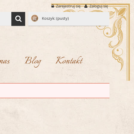
Zarejestruj się
Zaloguj się
Koszyk:
(pusty)
nas
Blog
Kontakt