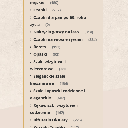
męskie
(180)
Czapki
(932)
Czapki dla pań po 60. roku
życia
(9)
Nakrycia głowy na lato
(319)
Czapki na wiosnę i jesień
(334)
Berety
(193)
Opaski
(52)
Szale wizytowe i
wieczorowe
(380)
Eleganckie szale
kaszmirowe
(134)
Szale i apaszki codzienne i
eleganckie
(682)
Rękawiczki wizytowe i
codzienne
(147)
Biżuteria Okulary
(275)
Koszyki Torebki
(117)